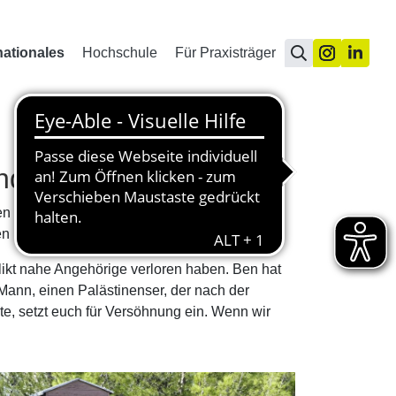
nationales
Hochschule
Für Praxisträger
und Zeitgeschehen
ten sieht man in Hamburg normalerweise nicht
ten Kirche aus dem 19. Jahrhundert.
likt nahe Angehörige verloren haben. Ben hat
 Mann, einen Palästinenser, der nach der
te, setzt euch für Versöhnung ein. Wenn wir