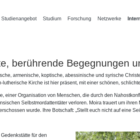
Studienangebot
Studium
Forschung
Netzwerke
Inter
Orte, berührende Begegnungen 
ische, armenische, koptische, abessinische und syrische Chris
h-lutherische Kirche ist hier präsent, mit einer schönen, schlich
le, einer Organisation von Menschen, die durch den Nahostkonf
ensischen Selbstmordattentäter verloren. Moira trauert um ihren
schossen wurde. Ihre Botschaft: „Stellt euch nicht auf eine Sei
 Gedenkstätte für den