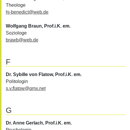
Theologe
hj-benedict
@
web.de
Wolfgang Braun
, Prof.i.K. em.
Soziologe
brawb
@
web.de
F
Dr. Sybille von Flatow
, Prof.i.K. em.
Politologin
s.v.flatow
@
gmx.net
G
Dr. Anne Gerlach
, Prof.i.K. em.
Psychologin