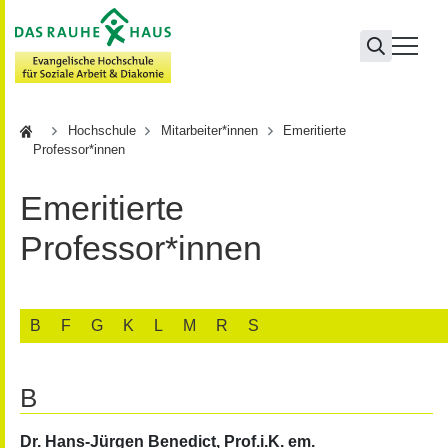
Hochschule
Hochschule
Mitarbeiter*innen
Emeritierte
Professor*innen
Emeritierte
Professor*innen
B
F
G
K
L
M
R
S
B
Dr. Hans-Jürgen Benedict
, Prof.i.K. em.